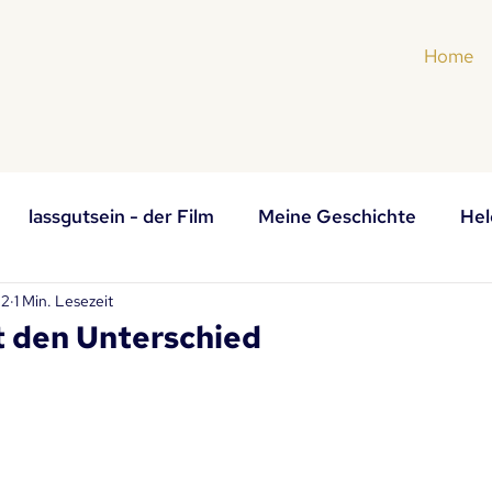
Home
lassgutsein - der Film
Meine Geschichte
Hel
22
1 Min. Lesezeit
iku und Elfchen
 den Unterschied