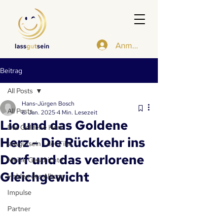
Anmelden
Beitrag
All Posts
Hans-Jürgen Bosch
All Posts
6. Jan. 2025
4 Min. Lesezeit
Lio und das Goldene
Das Goldene Herz
Herz - Die Rückkehr ins
lassgutsein - der Film
Dorf und das verlorene
Meine Geschichte
Gleichgewicht
Helden des Alltags
Impulse
Partner