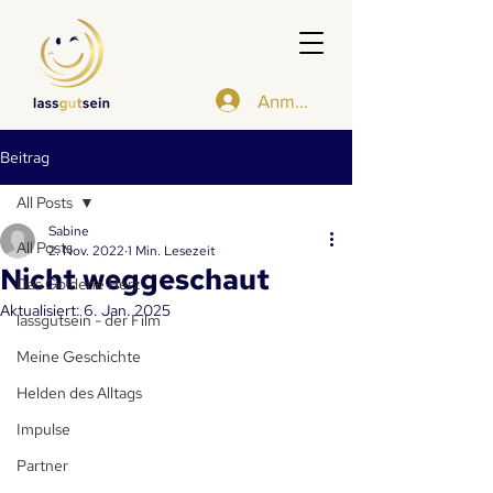
Anmelden
Beitrag
All Posts
Sabine
All Posts
2. Nov. 2022
1 Min. Lesezeit
Nicht weggeschaut
Das Goldene Herz
Aktualisiert:
6. Jan. 2025
lassgutsein - der Film
Meine Geschichte
Helden des Alltags
Impulse
Partner